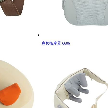
肩颈按摩器-6606