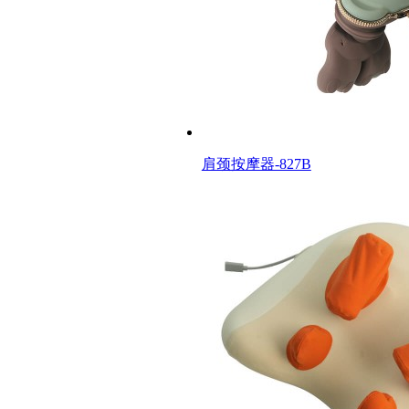
肩颈按摩器-827B